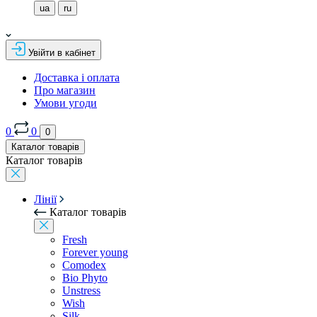
ua
ru
Увійти в кабінет
Доставка і оплата
Про магазин
Умови угоди
0
0
0
Каталог товарів
Каталог товарів
Лінії
Каталог товарів
Fresh
Forever young
Comodex
Bio Phyto
Unstress
Wish
Silk