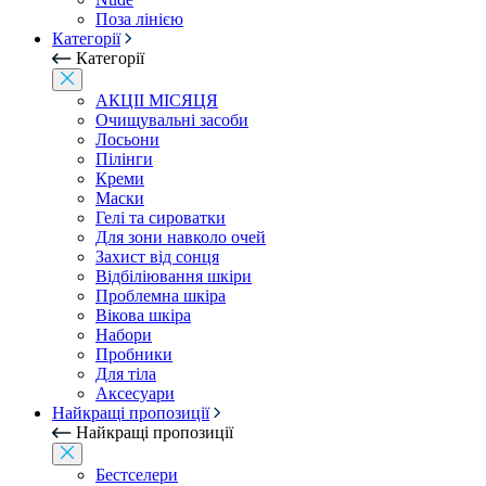
Поза лінією
Категорії
Категорії
АКЦІІ МІСЯЦЯ
Очищувальні засоби
Лосьони
Пілінги
Креми
Маски
Гелі та сироватки
Для зони навколо очей
Захист від сонця
Відбіліювання шкіри
Проблемна шкіра
Вікова шкіра
Набори
Пробники
Для тіла
Аксесуари
Найкращі пропозиції
Найкращі пропозиції
Бестселери