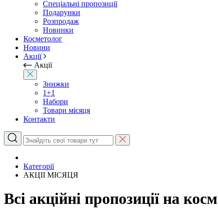
Спеціальні пропозиції
Подарунки
Розпродаж
Новинки
Косметолог
Новини
Акції
Акції
Знижки
1+1
Набори
Товари місяця
Контакти
Категорії
АКЦІІ МІСЯЦЯ
Всі акційні пропозиції на кос