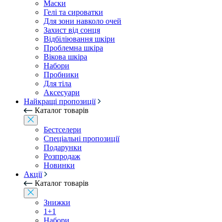
Маски
Гелі та сироватки
Для зони навколо очей
Захист від сонця
Відбіліювання шкіри
Проблемна шкіра
Вікова шкіра
Набори
Пробники
Для тіла
Аксесуари
Найкращі пропозиції
Каталог товарів
Бестселери
Спеціальні пропозиції
Подарунки
Розпродаж
Новинки
Акції
Каталог товарів
Знижки
1+1
Набори