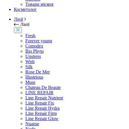
Товари місяця
Косметолог
Лінії
Лінії
Fresh
Forever young
Comodex
Bio Phyto
Unstress
Wish
Silk
Rose De Mer
Illustrious
Muse
Chateau De Beaute
LINE REPAIR
Line Repair Nutrient
Line Repair Fix
Line Repair Hydra
Line Repair Firm
Line Repair Glow
Nuanse
Nude