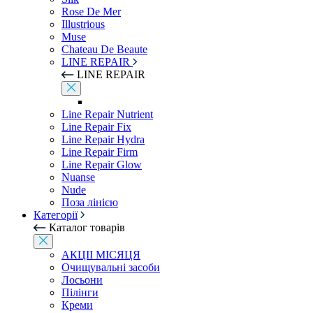
Rose De Mer
Illustrious
Muse
Chateau De Beaute
LINE REPAIR
LINE REPAIR
Line Repair Nutrient
Line Repair Fix
Line Repair Hydra
Line Repair Firm
Line Repair Glow
Nuanse
Nude
Поза лінією
Категорії
Каталог товарів
АКЦІІ МІСЯЦЯ
Очищувальні засоби
Лосьони
Пілінги
Креми