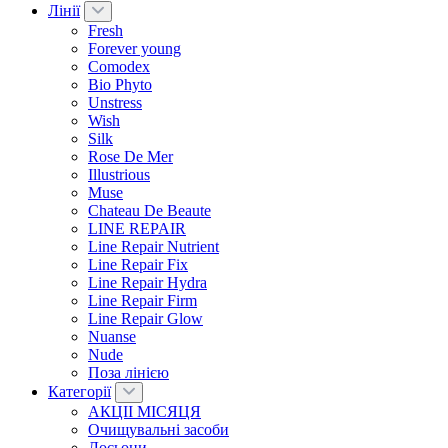
Лінії
Fresh
Forever young
Comodex
Bio Phyto
Unstress
Wish
Silk
Rose De Mer
Illustrious
Muse
Chateau De Beaute
LINE REPAIR
Line Repair Nutrient
Line Repair Fix
Line Repair Hydra
Line Repair Firm
Line Repair Glow
Nuanse
Nude
Поза лінією
Категорії
АКЦІІ МІСЯЦЯ
Очищувальні засоби
Лосьони