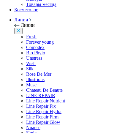
Товары месяца
Косметолог
Линии
Линии
Fresh
Forever young
Comodex
Bio Phyto
Unstress
Wish
Silk
Rose De Mer
Illustrious
Muse
Chateau De Beaute
LINE REPAIR
Line Repair Nutrient
Line Repair Fix
Line Repair Hydra
Line Repair Firm
Line Repair Glow
Nuanse
Nude