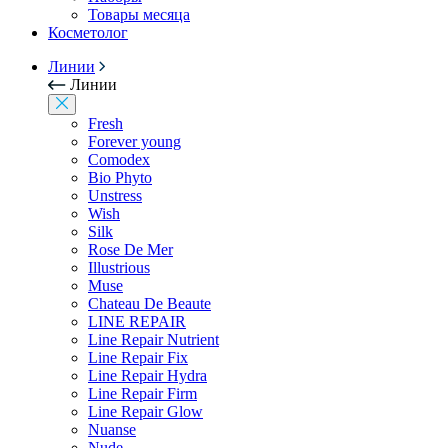
Товары месяца
Косметолог
Линии
Линии
Fresh
Forever young
Comodex
Bio Phyto
Unstress
Wish
Silk
Rose De Mer
Illustrious
Muse
Chateau De Beaute
LINE REPAIR
Line Repair Nutrient
Line Repair Fix
Line Repair Hydra
Line Repair Firm
Line Repair Glow
Nuanse
Nude