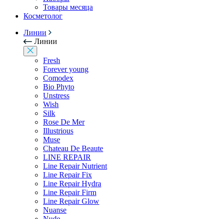
Товары месяца
Косметолог
Линии
Линии
Fresh
Forever young
Comodex
Bio Phyto
Unstress
Wish
Silk
Rose De Mer
Illustrious
Muse
Chateau De Beaute
LINE REPAIR
Line Repair Nutrient
Line Repair Fix
Line Repair Hydra
Line Repair Firm
Line Repair Glow
Nuanse
Nude