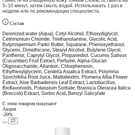
Нанести на очищенную кожу тонким слоем, оставить на
5–10 минут, затем смыть водой. Использовать 1 раз в
неделю или по рекомендации специалиста.
Состав
Deionized water (Aqua), Cetyl Alcohol, Ethoxydiglycol,
Cetrimonium Chloride, Triethanolamine, Glycolic Acid,
Butyrospermum Parkii Butter, Squalane, Phenoxyethanol,
Glycerin, Dimethicone, Stearyl Alcohol, Butylene Glycol,
Panthenol, Caprylyl Glycol, Propanediol, Cucumis Sativus
(Cucumber) Fruit Extract, Perfume, Alpha-Glucan
Oligosaccharide, Allantoin, Chlorphenesin,
Ethylhexylglycerin, Centella Asiatica Extract, Polymnia
Sonchifolia Root Juice, Maltodextrin, Plumeria Alba Flower
Extract, Aloe Barbadensis Leaf Extract, Lactobacillus,
Bioflavonoids, Potassium Sorbate, Brassica Oleracea Italica
(Broccoli) Extract, Sorbic Acid, Benzyl Salicylate
С этим товаром покупают
Акция
-20%