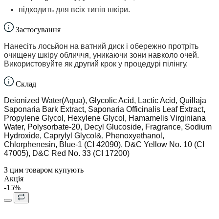
підходить для всіх типів шкіри.
Застосування
Нанесіть лосьйон на ватний диск і обережно протріть
очищену шкіру обличчя, уникаючи зони навколо очей.
Використовуйте як другий крок у процедурі пілінгу.
Склад
Deionized Water(Aqua), Glycolic Acid, Lactic Acid, Quillaja
Saponaria Bark Extract, Saponaria Officinalis Leaf Extract,
Propylene Glycol, Hexylene Glycol, Hamamelis Virginiana
Water, Polysorbate-20, Decyl Glucoside, Fragrance, Sodium
Hydroxide, Caprylyl Glycol&, Phenoxyethanol,
Chlorphenesin, Blue-1 (CI 42090), D&C Yellow No. 10 (CI
47005), D&C Red No. 33 (CI 17200)
З цим товаром купують
Акція
-15%