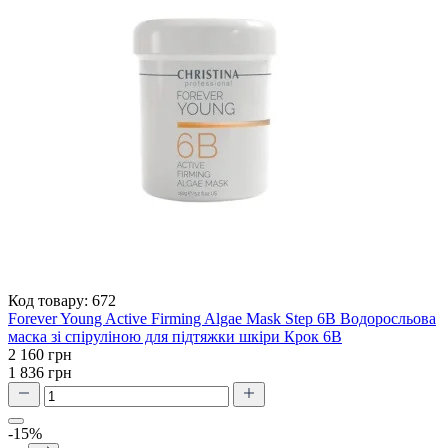
Код товару:
672
Forever Young Active Firming Algae Mask Step 6В Водоросльова
маска зі спіруліною для підтяжки шкіри Крок 6В
2 160 грн
1 836 грн
-15%