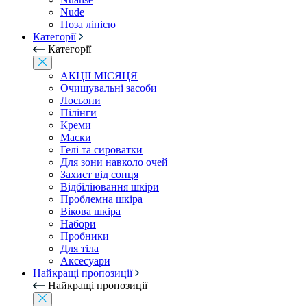
Nude
Поза лінією
Категорії
Категорії
АКЦІІ МІСЯЦЯ
Очищувальні засоби
Лосьони
Пілінги
Креми
Маски
Гелі та сироватки
Для зони навколо очей
Захист від сонця
Відбіліювання шкіри
Проблемна шкіра
Вікова шкіра
Набори
Пробники
Для тіла
Аксесуари
Найкращі пропозиції
Найкращі пропозиції