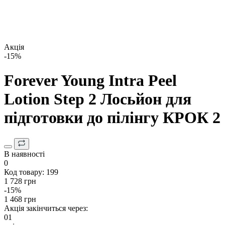
Акція
-15%
Forever Young Intra Peel
Lotion Step 2 Лосьйон для
підготовки до пілінгу КРОК 2
В наявності
0
Код товару:
199
1 728 грн
-15%
1 468 грн
Акція закінчиться через:
01