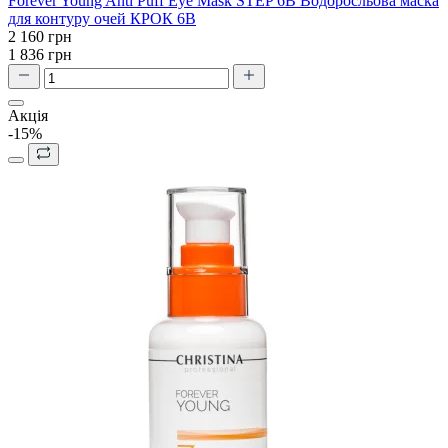
Forever Young Anti Puff Eye Mask STEP 6В Водоросльова маска
для контуру очей КРОК 6В
2 160 грн
1 836 грн
Акція
-15%