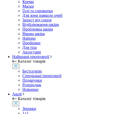
Креми
Маски
Гелі та сироватки
Для зони навколо очей
Захист від сонця
Відбіліювання шкіри
Проблемна шкіра
Вікова шкіра
Набори
Пробники
Для тіла
Аксесуари
Найкращі пропозиції
Каталог товарів
Бестселери
Спеціальні пропозиції
Подарунки
Розпродаж
Новинки
Акції
Каталог товарів
Знижки
1+1