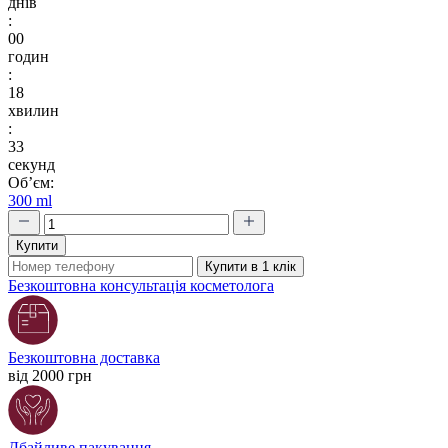
днів
:
00
годин
:
18
хвилин
:
32
секунд
Об’єм:
300 ml
Купити
Купити в 1 клік
Безкоштовна консультація косметолога
Безкоштовна доставка
від 2000 грн
Дбайливе пакування