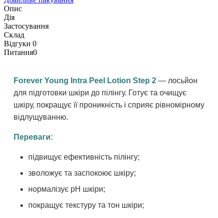
Опис
Дія
Застосування
Склад
Відгуки
0
Питання
0
Forever Young Intra Peel Lotion Step 2
— лосьйон
для підготовки шкіри до пілінгу. Готує та очищує
шкіру, покращує її проникність і сприяє рівномірному
відлущуванню.
Переваги:
підвищує ефективність пілінгу;
зволожує та заспокоює шкіру;
нормалізує рН шкіри;
покращує текстуру та тон шкіри;