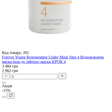
Код товару:
201
Forever Young Regenerating Under Mask Step 4 Відновлююча
маска-база до ліфтинг-маски КРОК 4
3 484 грн
2 962 грн
Акція
-15%