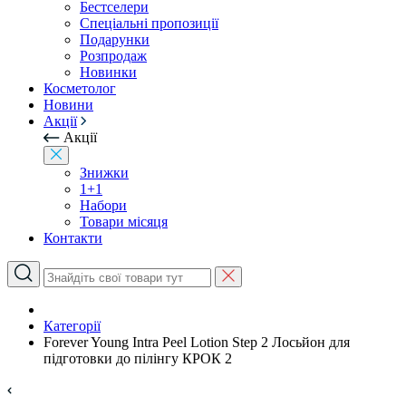
Бестселери
Спеціальні пропозиції
Подарунки
Розпродаж
Новинки
Косметолог
Новини
Акції
Акції
Знижки
1+1
Набори
Товари місяця
Контакти
Категорії
Forever Young Intra Peel Lotion Step 2 Лосьйон для
підготовки до пілінгу КРОК 2