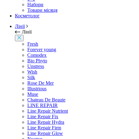
Набори
Товари місяця
Косметолог
Лінії
Лінії
Fresh
Forever young
Comodex
Bio Phyto
Unstress
Wish
Silk
Rose De Mer
Illustrious
Muse
Chateau De Beaute
LINE REPAIR
Line Repair Nutrient
Line Repair Fix
Line Repair Hydra
Line Repair Firm
Line Repair Glow
Nuanse