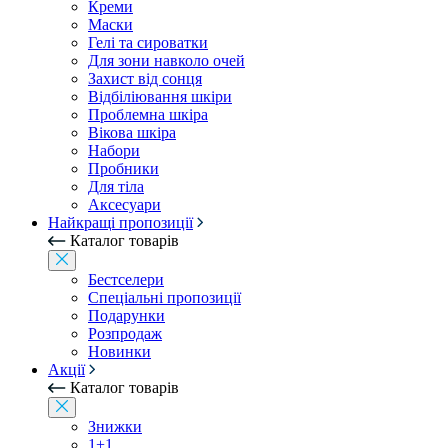
Креми
Маски
Гелі та сироватки
Для зони навколо очей
Захист від сонця
Відбіліювання шкіри
Проблемна шкіра
Вікова шкіра
Набори
Пробники
Для тіла
Аксесуари
Найкращі пропозиції
Каталог товарів
Бестселери
Спеціальні пропозиції
Подарунки
Розпродаж
Новинки
Акції
Каталог товарів
Знижки
1+1