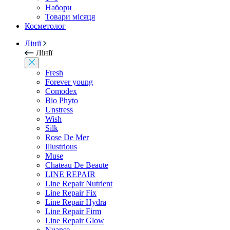
Набори
Товари місяця
Косметолог
Лінії
Лінії
Fresh
Forever young
Comodex
Bio Phyto
Unstress
Wish
Silk
Rose De Mer
Illustrious
Muse
Chateau De Beaute
LINE REPAIR
Line Repair Nutrient
Line Repair Fix
Line Repair Hydra
Line Repair Firm
Line Repair Glow
Nuanse