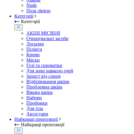
Nude
Поза лінією
Категорії
Категорії
АКЦІІ МІСЯЦЯ
Очищувальні засоби
Лосьони
Пілінги
Креми
Маски
Гелі та сироватки
Для зони навколо очей
Захист від сонця
Відбіліювання шкіри
Проблемна шкіра
Вікова шкіра
Набори
Пробники
Для тіла
Аксесуари
Найкращі пропозиції
Найкращі пропозиції