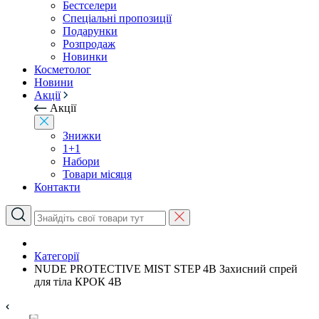
Бестселери
Спеціальні пропозиції
Подарунки
Розпродаж
Новинки
Косметолог
Новини
Акції
Акції
Знижки
1+1
Набори
Товари місяця
Контакти
Категорії
NUDE PROTECTIVE MIST STEP 4B Захисний спрей
для тіла КРОК 4В