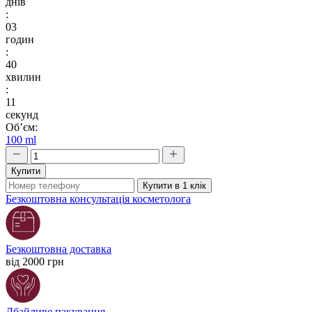
днів
:
03
годин
:
40
хвилин
:
10
секунд
Об’єм:
100 ml
Купити
Купити в 1 клік
Безкоштовна консультація косметолога
Безкоштовна доставка
від 2000 грн
Дбайливе пакування