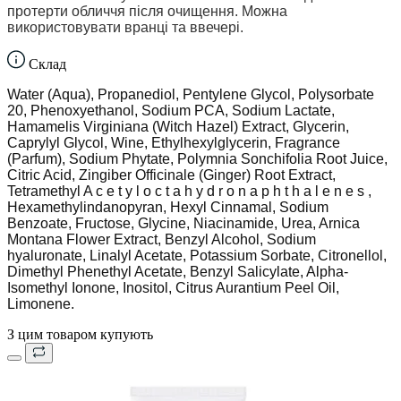
протерти обличчя після очищення. Можна
використовувати вранці та ввечері.
Склад
Water (Aqua), Propanediol, Pentylene Glycol, Polysorbate
20, Phenoxyethanol, Sodium PCA, Sodium Lactate,
Hamamelis Virginiana (Witch Hazel) Extract, Glycerin,
Caprylyl Glycol, Wine, Ethylhexylglycerin, Fragrance
(Parfum), Sodium Phytate, Polymnia Sonchifolia Root Juice,
Citric Acid, Zingiber Officinale (Ginger) Root Extract,
Tetramethyl A c e t y l o c t a h y d r o n a p h t h a l e n e s ,
Hexamethylindanopyran, Hexyl Cinnamal, Sodium
Benzoate, Fructose, Glycine, Niacinamide, Urea, Arnica
Montana Flower Extract, Benzyl Alcohol, Sodium
hyaluronate, Linalyl Acetate, Potassium Sorbate, Citronellol,
Dimethyl Phenethyl Acetate, Benzyl Salicylate, Alpha-
Isomethyl Ionone, Inositol, Citrus Aurantium Peel Oil,
Limonene.
З цим товаром купують