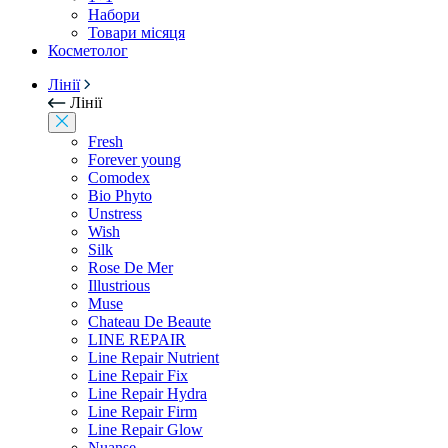
Набори
Товари місяця
Косметолог
Лінії
Лінії
Fresh
Forever young
Comodex
Bio Phyto
Unstress
Wish
Silk
Rose De Mer
Illustrious
Muse
Chateau De Beaute
LINE REPAIR
Line Repair Nutrient
Line Repair Fix
Line Repair Hydra
Line Repair Firm
Line Repair Glow
Nuanse