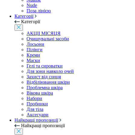
Nude
Поза лінією
Категорії
Категорії
АКЦІІ МІСЯЦЯ
Очищувальні засоби
Лосьони
Пілінги
Креми
Маски
Гелі та сироватки
Для зони навколо очей
Захист від сонця
Відбіліювання шкіри
Проблемна шкіра
Вікова шкіра
Набори
Пробники
Для тіла
Аксесуари
Найкращі пропозиції
Найкращі пропозиції