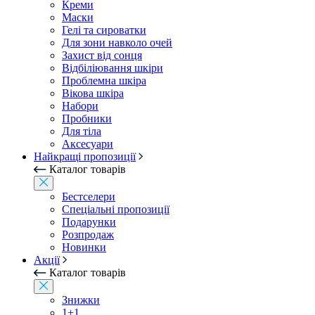
Креми
Маски
Гелі та сироватки
Для зони навколо очей
Захист від сонця
Відбіліювання шкіри
Проблемна шкіра
Вікова шкіра
Набори
Пробники
Для тіла
Аксесуари
Найкращі пропозиції
Каталог товарів
Бестселери
Спеціальні пропозиції
Подарунки
Розпродаж
Новинки
Акції
Каталог товарів
Знижки
1+1