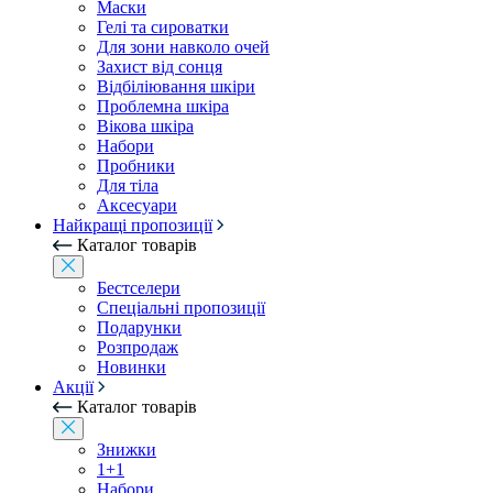
Маски
Гелі та сироватки
Для зони навколо очей
Захист від сонця
Відбіліювання шкіри
Проблемна шкіра
Вікова шкіра
Набори
Пробники
Для тіла
Аксесуари
Найкращі пропозиції
Каталог товарів
Бестселери
Спеціальні пропозиції
Подарунки
Розпродаж
Новинки
Акції
Каталог товарів
Знижки
1+1
Набори