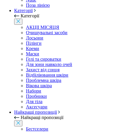
Поза лінією
Категорії
Категорії
АКЦІІ МІСЯЦЯ
Очищувальні засоби
Лосьони
Пілінги
Креми
Маски
Гелі та сироватки
Для зони навколо очей
Захист від сонця
Відбіліювання шкіри
Проблемна шкіра
Вікова шкіра
Набори
Пробники
Для тіла
Аксесуари
Найкращі пропозиції
Найкращі пропозиції
Бестселери