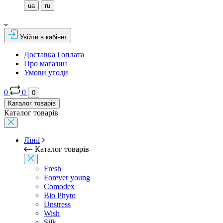
ua
ru
Увійти в кабінет
Доставка і оплата
Про магазин
Умови угоди
0
0
0
Каталог товарів
Каталог товарів
Лінії
Каталог товарів
Fresh
Forever young
Comodex
Bio Phyto
Unstress
Wish
Silk