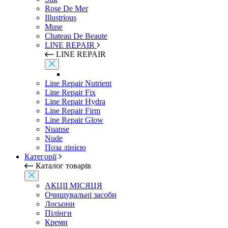
Rose De Mer
Illustrious
Muse
Chateau De Beaute
LINE REPAIR
LINE REPAIR
Line Repair Nutrient
Line Repair Fix
Line Repair Hydra
Line Repair Firm
Line Repair Glow
Nuanse
Nude
Поза лінією
Категорії
Каталог товарів
АКЦІІ МІСЯЦЯ
Очищувальні засоби
Лосьони
Пілінги
Креми