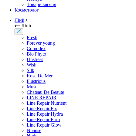
Товари місяця
Косметолог
Лінії
Лінії
Fresh
Forever young
Comodex
Bio Phyto
Unstress
Wish
Silk
Rose De Mer
Illustrious
Muse
Chateau De Beaute
LINE REPAIR
Line Repair Nutrient
Line Repair Fix
Line Repair Hydra
Line Repair Firm
Line Repair Glow
Nuanse
Nude