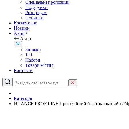
Спеціальні пропозиції
Подарунки
Розпродаж
Новинки
Косметолог
Новини
Акції
Акції
Знижки
1+1
Набори
Товари місяця
Контакти
Категорії
NUANCE PROF LINE Професійний багатокроковий набі